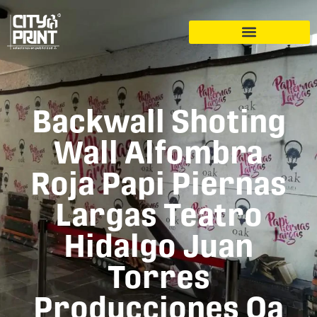
Backwall Shoting
Wall Alfombra
Roja Papi Piernas
Largas Teatro
Hidalgo Juan
Torres
Producciones Oa