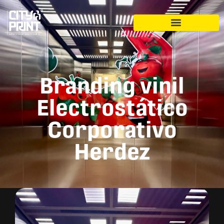
Branding vinil
Electrostático
Corporativo
Herdez