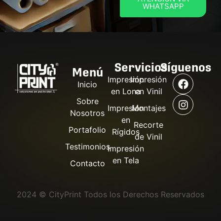
WHATSAPP
Servicios
Síguenos
Menú
Impresión
Impresión
Inicio
en Lona
en Vinil
Sobre
Impresión
Montajes
Nosotros
en
Recorte
Portafolio
Rígidos
de Vinil
Testimonios
Impresión
en Tela
Contacto
2024 © CityPrint Todos los Derechos Reservados