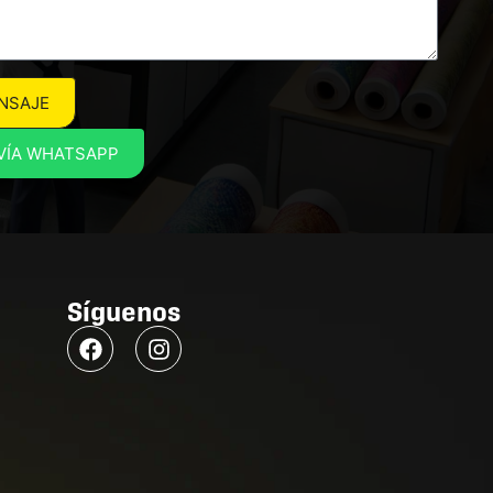
NSAJE
VÍA WHATSAPP
Síguenos