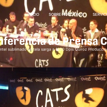
INICIO
SOBRE NOSOTROS
SERVIC
nferencia de Prensa C
ntel sublimado en tela sarga a 1200 Dpis Quiroz Produccio