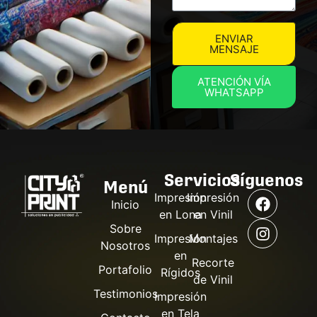
ENVIAR
MENSAJE
ATENCIÓN VÍA
WHATSAPP
Servicios
Síguenos
Menú
Impresión
Impresión
Inicio
en Lona
en Vinil
Sobre
Impresión
Montajes
Nosotros
en
Recorte
Portafolio
Rígidos
de Vinil
Testimonios
Impresión
en Tela