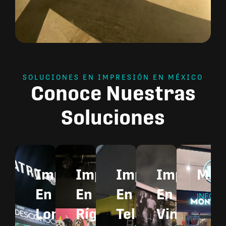
SOLUCIONES EN IMPRESIÓN EN MÉXICO
Conoce Nuestras
Soluciones
Impresión
Impresión
Impresión
Impresió
Mon
MÁ
En
En
En
En
INFORM
Lona
Rígidos
Tela
Vinil