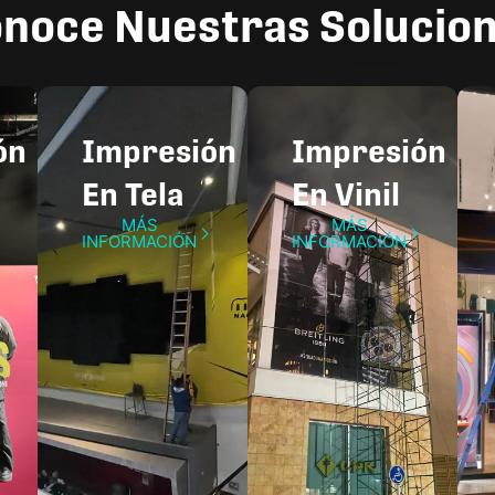
noce Nuestras Solucio
́n
Impresión
Impresión
En Tela
En Vinil
MÁS
MÁS
INFORMACIÓN
INFORMACIÓN