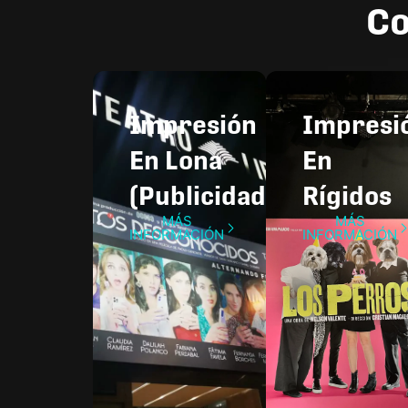
Co
Impresión
Impresio
En Lona
En
(Publicidad)
Rígidos
MÁS
MÁS
INFORMACIÓN
INFORMACIÓN